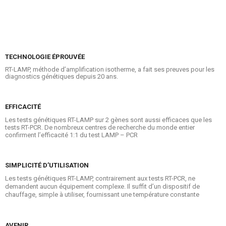
TECHNOLOGIE ÉPROUVÉE
RT-LAMP, méthode d’amplification isotherme, a fait ses preuves pour les
diagnostics génétiques depuis 20 ans.
EFFICACITÉ
Les tests génétiques RT-LAMP sur 2 gènes sont aussi efficaces que les
tests RT-PCR. De nombreux centres de recherche du monde entier
confirment l’efficacité 1:1 du test LAMP – PCR
SIMPLICITÉ D’UTILISATION
Les tests génétiques RT-LAMP, contrairement aux tests RT-PCR, ne
demandent aucun équipement complexe. Il suffit d’un dispositif de
chauffage, simple à utiliser, fournissant une température constante
AVENIR