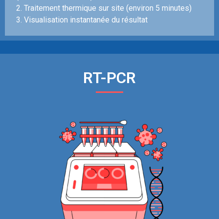
2. Traitement thermique sur site (environ 5 minutes)
3. Visualisation instantanée du résultat
RT-PCR