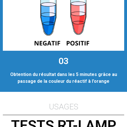
03
Obtention du résultat dans les 5 minutes grâce au
passage de la couleur du réactif à l’orange
USAGES
TESTS RT-LAMP