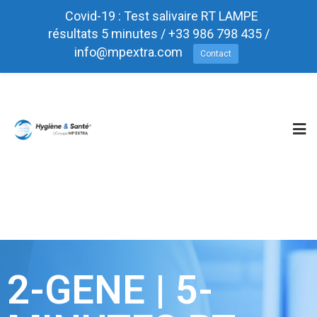
Covid-19 : Test salivaire RT LAMPE
résultats 5 minutes / +33 986 798 435 /
info@mpextra.com
Contact
Test rapide Antigéniques COVID-19
Tog
nav
2-GENE | 5-