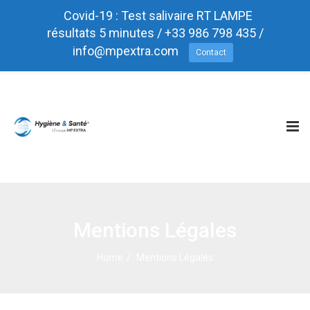
Covid-19 : Test salivaire RT LAMPE
résultats 5 minutes / +33 986 798 435 /
info@mpextra.com
Contact
Test rapide Antigéniques COVID-19
Tog
nav
Mentions Légales
Home
Mentions Légales