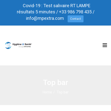
Covid-19 : Test salivaire RT LAMPE
résultats 5 minutes / +33 986 798 435 /
info@mpextra.com
Contact
Test rapide Antigéniques COVID-19
Tog
nav
Top bar
Home
Top bar